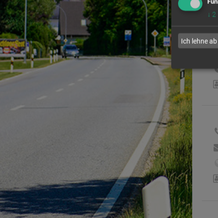
Fun
↓
2
Ich lehne ab