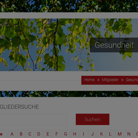
Gesundheit
Home
Mitglieder
Gesund
GLIEDERSUCHE
le
A
B
C
D
E
F
G
H
I
J
K
L
M
N