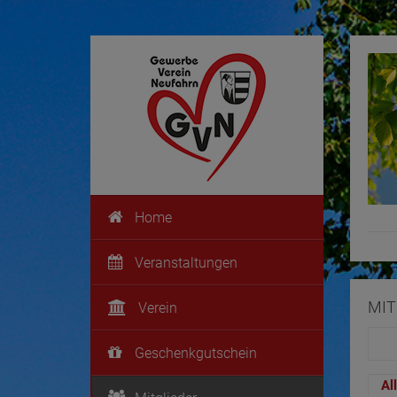
Navigation
Home
überspringen
Veranstaltungen
MIT
Verein
Geschenkgutschein
Al