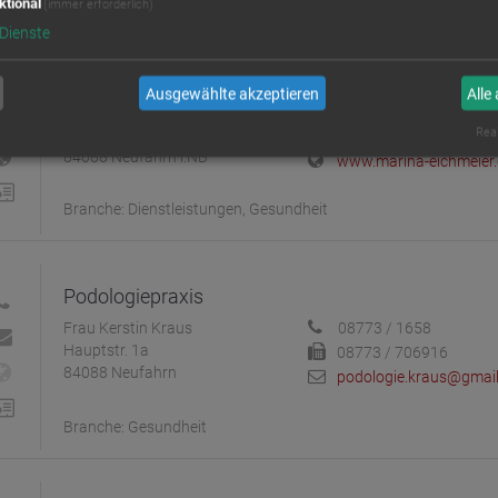
ktional
(immer erforderlich)
Dienste
Marina Eichmeier Haare • Kosmetik • Make up
Ausgewählte akzeptieren
Alle
Frau Marina Eichmeier
08773 70 86 086
Real
Aumühlweg 6
info@marina-eichmeier
84088 Neufahrn i.NB
www.marina-eichmeier.
Branche: Dienstleistungen, Gesundheit
Podologiepraxis
Frau Kerstin Kraus
08773 / 1658
Hauptstr. 1a
08773 / 706916
84088 Neufahrn
podologie.kraus@gmai
Branche: Gesundheit