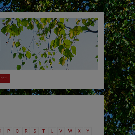
heit
O
P
Q
R
S
T
U
V
W
X
Y