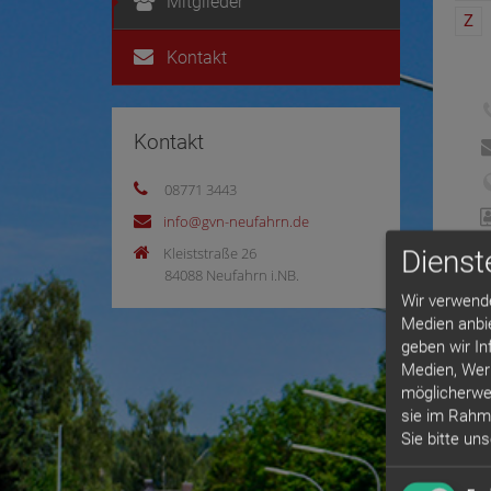
Mitglieder
Z
Kontakt
Kontakt
08771 3443
info@gvn-neufahrn.de
Dienst
Kleiststraße 26
84088 Neufahrn i.NB.
Wir verwende
Medien anbi
geben wir In
Medien, Wer
möglicherwei
sie im Rahm
Sie bitte un