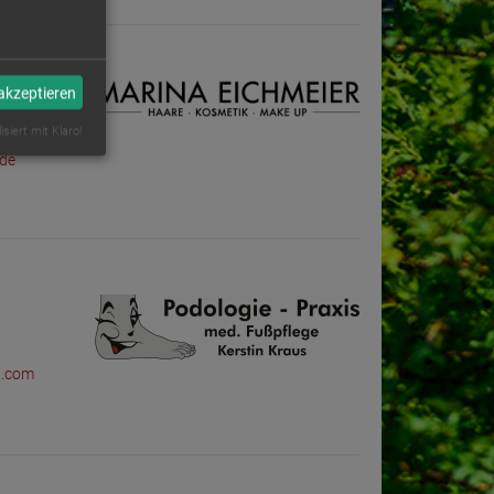
 akzeptieren
isiert mit Klaro!
.de
de
l.com