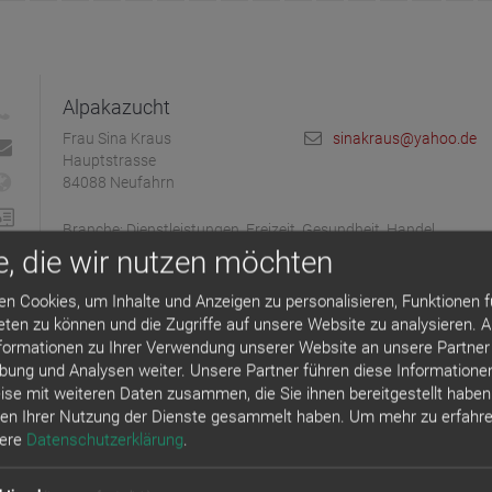
Alpakazucht
Frau Sina Kraus
sinakraus@yahoo.de
Hauptstrasse
84088 Neufahrn
Branche: Dienstleistungen, Freizeit, Gesundheit, Handel
e, die wir nutzen möchten
n Cookies, um Inhalte und Anzeigen zu personalisieren, Funktionen f
Kräuter Momente
eten zu können und die Zugriffe auf unsere Website zu analysieren.
formationen zu Ihrer Verwendung unserer Website an unsere Partner 
Frau Tatjana Studer
08773-708898
Goldbachstr. 8
bung und Analysen weiter. Unsere Partner führen diese Informatione
01578-1954049
84088 Neufahrn i.NB
se mit weiteren Daten zusammen, die Sie ihnen bereitgestellt haben
kraeutermomente@aol
en Ihrer Nutzung der Dienste gesammelt haben.
Um mehr zu erfahre
www.xn--kruter-momen
6hb.de
sere
Datenschutzerklärung
.
Branche: Dienstleistungen, Gesundheit, Handel, Handwerk