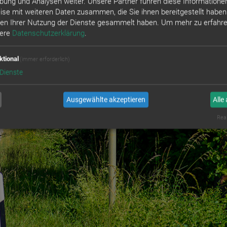
bung und Analysen weiter. Unsere Partner führen diese Informatione
se mit weiteren Daten zusammen, die Sie ihnen bereitgestellt haben
en Ihrer Nutzung der Dienste gesammelt haben.
Um mehr zu erfahre
sere
Datenschutzerklärung
.
en ausgewählten Filterkriterien sind keine Einträge vorhanden.
ktional
(immer erforderlich)
Dienste
18-2025 Gewerbeverein Neufahrn | Webdesign by
prodesigns
Ausgewählte akzeptieren
Alle
Real