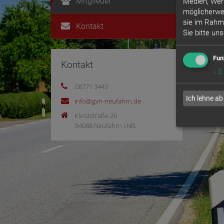
Mitglieder
Medien, Wer
Z
möglicherwei
sie im Rahm
Kontakt
Sie bitte un
Mit d
Fun
Kontakt
↓
2
08771 3443
© 20
Ich lehne ab
info@gvn-neufahrn.de
Kleiststraße 26
84088 Neufahrn i.NB.