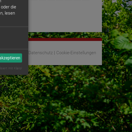
n
 oder die
n, lesen
Impressum
|
Datenschutz
|
Cookie-Einstellungen
 akzeptieren
isiert mit Klaro!