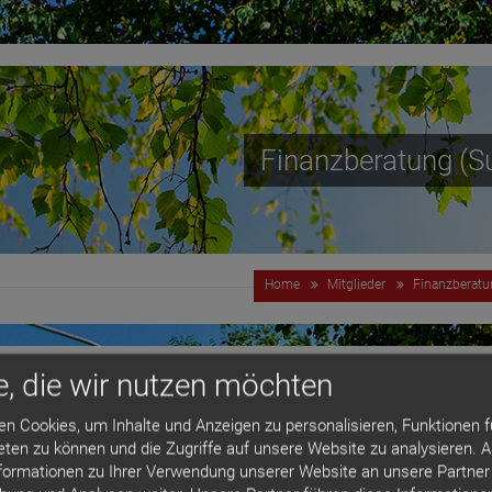
Finanzberatung (S
Home
Mitglieder
Finanzberatu
e, die wir nutzen möchten
GLIEDERSUCHE
n Cookies, um Inhalte und Anzeigen zu personalisieren, Funktionen f
eten zu können und die Zugriffe auf unsere Website zu analysieren.
formationen zu Ihrer Verwendung unserer Website an unsere Partner 
le
A
B
C
D
E
F
G
H
I
J
K
L
M
N