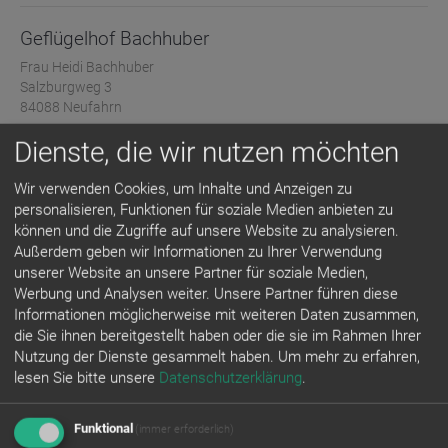
Geflügelhof Bachhuber
Frau Heidi Bachhuber
Salzburgweg 3
84088 Neufahrn
08773 / 279
Dienste, die wir nutzen möchten
08773 / 7277
bachhuber-hof@web.de
Wir verwenden Cookies, um Inhalte und Anzeigen zu
www.bachhuberhof.de
personalisieren, Funktionen für soziale Medien anbieten zu
können und die Zugriffe auf unsere Website zu analysieren.
Branche: Handel
Außerdem geben wir Informationen zu Ihrer Verwendung
unserer Website an unsere Partner für soziale Medien,
Werbung und Analysen weiter. Unsere Partner führen diese
Informationen möglicherweise mit weiteren Daten zusammen,
die Sie ihnen bereitgestellt haben oder die sie im Rahmen Ihrer
Nutzung der Dienste gesammelt haben.
Um mehr zu erfahren,
lesen Sie bitte unsere
Datenschutzerklärung
.
Geflügelhof Englbrecht
Funktional
(immer erforderlich)
Herr Bernhard Stadler