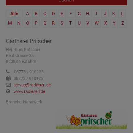
Alle
A
B
C
D
E
F
G
H
I
J
K
L
M
N
O
P
Q
R
S
T
U
V
W
X
Y
Z
Gärtnerei Pritscher
Herr Rudi Pritscher
Reutstrasse 3a
84088 Neufahrn
08773 / 910123
08773 / 910125
servus@radieserl.de
www.radieserl.de
Branche: Handwerk