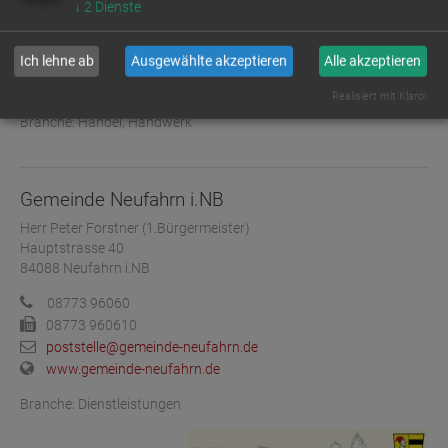
↓
2
Dienste
Hauptstr. 96
84088 Neufahrn i.NB
Ich lehne ab
Ausgewählte akzeptieren
Alle akzeptieren
08773-240
mail@gefluegelhof-englbrecht.de
Realisiert mit Klaro!
Branche: Handel, Handwerk
Gemeinde Neufahrn i.NB
Herr Peter Forstner (1.Bürgermeister)
Hauptstrasse 40
84088 Neufahrn i.NB
08773 96060
08773 960610
poststelle@gemeinde-neufahrn.de
www.gemeinde-neufahrn.de
Branche: Dienstleistungen