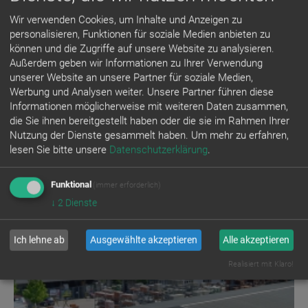
Hoch-, Tief- und Ausbau. Die große Fenster-, Türen-, Tore-
Ausstellung bietet den Kunden Direktauswahl vor Ort. Bereits
Wir verwenden Cookies, um Inhalte und Anzeigen zu
1887 startete das Unternehmen als Kleinbetrieb. In der
personalisieren, Funktionen für soziale Medien anbieten zu
Vilsmeierstraße betrieb Herr Max Artinger ab 1944 eine
können und die Zugriffe auf unsere Website zu analysieren.
Bauwaren- und Düngekalkhandlung. Im Jahr 1969 wurde der
Außerdem geben wir Informationen zu Ihrer Verwendung
Kiendl-Hof an der Hauptstraße - unserem heutigen Firmensitz
unserer Website an unsere Partner für soziale Medien,
- erworben, wo 1996 das alte Gebäude abgerissen wurde und
Werbung und Analysen weiter. Unsere Partner führen diese
der Neubau unseres Verwaltungsgebäudes entstand.
Informationen möglicherweise mit weiteren Daten zusammen,
Gleichzeitig wurde der Baumarkt erweitert und renoviert. 1998
die Sie ihnen bereitgestellt haben oder die sie im Rahmen Ihrer
erfolgte die Übernahme der Firma Buchenrieder-Mühlhäusser
Nutzung der Dienste gesammelt haben.
Um mehr zu erfahren,
in Abensberg sowie 2004 die Übernahme der Firma Winkler in
lesen Sie bitte unsere
Datenschutzerklärung
.
Landshut.
Funktional
(immer erforderlich)
BILDERGALERIE
↓
2
Dienste
Ich lehne ab
Ausgewählte akzeptieren
Alle akzeptieren
Realisiert mit Klaro!