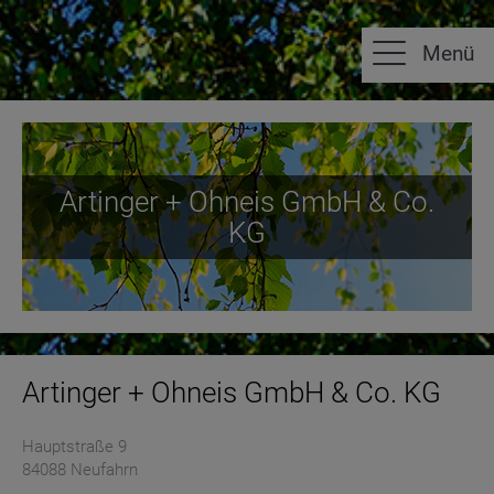
Artinger + Ohneis GmbH & Co.
KG
Artinger + Ohneis GmbH & Co. KG
Hauptstraße 9
84088
Neufahrn