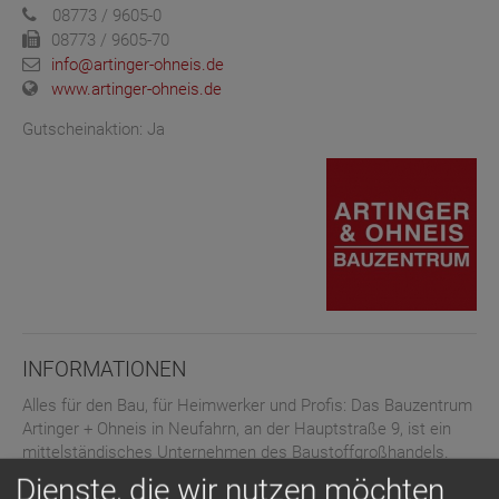
08773 / 9605-0
08773 / 9605-70
info@artinger-ohneis.de
www.artinger-ohneis.de
Gutscheinaktion: Ja
INFORMATIONEN
Alles für den Bau, für Heimwerker und Profis: Das Bauzentrum
Artinger + Ohneis in Neufahrn, an der Hauptstraße 9, ist ein
mittelständisches Unternehmen des Baustoffgroßhandels.
Artinger + Ohneis führt sämtliche Baustoffe in den Bereichen
Dienste, die wir nutzen möchten